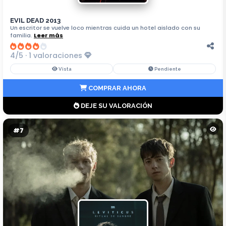
EVIL DEAD 2013
Un escritor se vuelve loco mientras cuida un hotel aislado con su
familia.
Leer más
4/5 · 1 valoraciones
Vista
Pendiente
COMPRAR AHORA
DEJE SU VALORACIÓN
#7