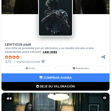
LEVITICUS 2026
Una niña es poseída por un demonio y su madre recurre a dos
sacerdotes para salvarla.
Leer más
4/5 · 1 valoraciones
Vista
Pendiente
COMPRAR AHORA
DEJE SU VALORACIÓN
#8