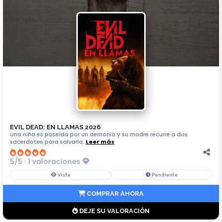
EVIL DEAD: EN LLAMAS 2026
Una niña es poseída por un demonio y su madre recurre a dos
sacerdotes para salvarla.
Leer más
5/5 · 1 valoraciones
Vista
Pendiente
COMPRAR AHORA
DEJE SU VALORACIÓN