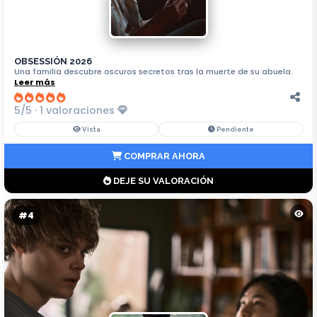
OBSESSIÓN 2026
Una familia descubre oscuros secretos tras la muerte de su abuela.
Leer más
5/5 · 1 valoraciones
Vista
Pendiente
COMPRAR AHORA
DEJE SU VALORACIÓN
#4