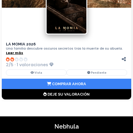
LA MOMIA 2026
Una familia descubre oscuros secretos tras la muerte de su abuela.
Leer más
2/5 · 1 valoraciones
Vista
Pendiente
COMPRAR AHORA
DEJE SU VALORACIÓN
Nebhula