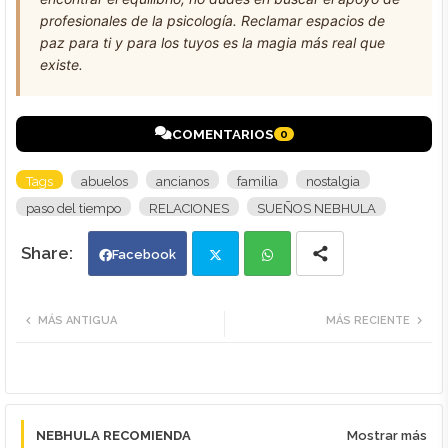
profesionales de la psicología. Reclamar espacios de
paz para ti y para los tuyos es la magia más real que
existe.
COMENTARIOS
0
Tags
abuelos
ancianos
familia
nostalgia
paso del tiempo
RELACIONES
SUEÑOS NEBHULA
Facebook
Twi
Wh
MÁS ANTIGUA
MÁS RECIENTE
tte
ats
r
app
NEBHULA RECOMIENDA
Mostrar más