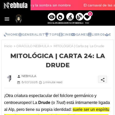
El balcón y la sombra sin nombre
El carnaval de las alm
0
ORÁCULO
RANKINGS
HORÓSCOPO
NEBHULA
FAV
HOME
GENERALIST
TOPS
CINE
GAMES
LIBROS
ES
Inicio
ORÁCULO NEBHULA
MITOLÓGICA | Carta 24: La Drude
MITOLÓGICA | CARTA 24: LA
DRUDE
NEBHULA
person
share
6/07/2026
3 minute read
¡Otra criatura espectacular del folclore germánico y
centroeuropeo! La
Drude
(o
Trud
) está íntimamente ligada
al Alp, pero tiene su propia identidad:
suele ser un espíritu