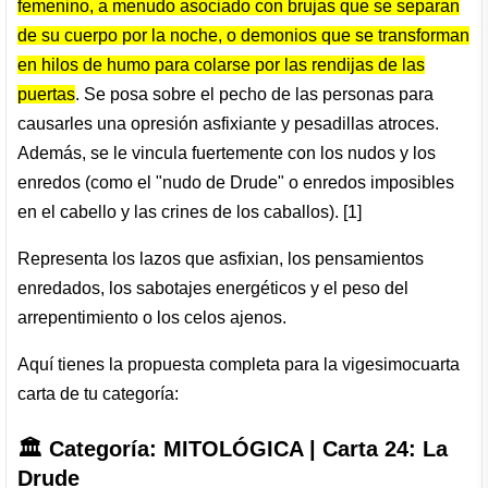
femenino, a menudo asociado con brujas que se separan
de su cuerpo por la noche, o demonios que se transforman
en hilos de humo para colarse por las rendijas de las
puertas
. Se posa sobre el pecho de las personas para
causarles una opresión asfixiante y pesadillas atroces.
Además, se le vincula fuertemente con los nudos y los
enredos (como el "nudo de Drude" o enredos imposibles
en el cabello y las crines de los caballos). [
1
]
Representa los lazos que asfixian, los pensamientos
enredados, los sabotajes energéticos y el peso del
arrepentimiento o los celos ajenos.
Aquí tienes la propuesta completa para la vigesimocuarta
carta de tu categoría:
🏛️ Categoría: MITOLÓGICA | Carta 24: La
Drude