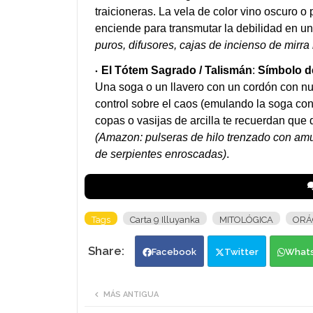
traicioneras. La vela de color vino oscuro o 
enciende para transmutar la debilidad en un
puros, difusores, cajas de incienso de mirra
El Tótem Sagrado / Talismán
:
Símbolo d
Una soga o un llavero con un cordón con nud
control sobre el caos (emulando la soga con
copas o vasijas de arcilla te recuerdan que 
(Amazon: pulseras de hilo trenzado con amu
de serpientes enroscadas)
.
Tags
Carta 9 Illuyanka
MITOLÓGICA
ORÁ
Facebook
Twitter
What
MÁS ANTIGUA