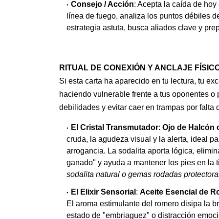
Consejo / Acción
: Acepta la caída de hoy
línea de fuego, analiza los puntos débiles de
estrategia astuta, busca aliados clave y prep
RITUAL DE CONEXIÓN Y ANCLAJE FÍSICO
Si esta carta ha aparecido en tu lectura, tu e
haciendo vulnerable frente a tus oponentes o 
debilidades y evitar caer en trampas por falta 
El Cristal Transmutador
:
Ojo de Halcón 
cruda, la agudeza visual y la alerta, ideal p
arrogancia. La sodalita aporta lógica, elimi
ganado" y ayuda a mantener los pies en la t
sodalita natural o gemas rodadas protectora
El Elixir Sensorial
:
Aceite Esencial de R
El aroma estimulante del romero disipa la b
estado de "embriaguez" o distracción emocion