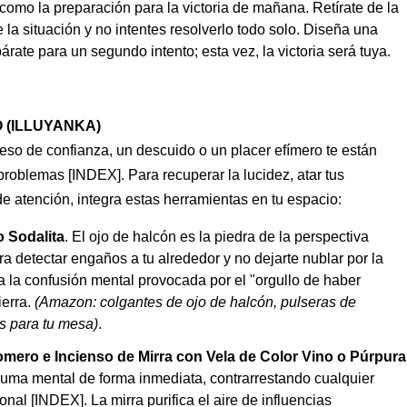
 como la preparación para la victoria de mañana. Retírate de la
 la situación y no intentes resolverlo todo solo. Diseña una
árate para un segundo intento; esta vez, la victoria será tuya.
 (ILLUYANKA)
xceso de confianza, un descuido o un placer efímero te están
problemas [INDEX]. Para recuperar la lucidez, atar tus
de atención, integra estas herramientas en tu espacio:
o Sodalita
. El ojo de halcón es la piedra de la perspectiva
ara detectar engaños a tu alrededor y no dejarte nublar por la
na la confusión mental provocada por el "orgullo de haber
ierra.
(Amazon: colgantes de ojo de halcón, pulseras de
s para tu mesa)
.
omero e Incienso de Mirra con Vela de Color Vino o Púrpura
ruma mental de forma inmediata, contrarrestando cualquier
al [INDEX]. La mirra purifica el aire de influencias