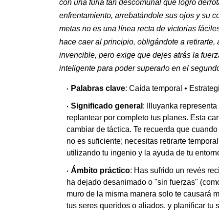
con una furia tan descomunal que logró derrot
enfrentamiento, arrebatándole sus ojos y su c
metas no es una línea recta de victorias fáci
hace caer al principio, obligándote a retirarte,
invencible, pero exige que dejes atrás la fuerza
inteligente para poder superarlo en el segundo
Palabras clave
: Caída temporal • Estrateg
Significado general
: Illuyanka representa
replantear por completo tus planes. Esta car
cambiar de táctica. Te recuerda que cuando 
no es suficiente; necesitas retirarte tempora
utilizando tu ingenio y la ayuda de tu entorn
Ámbito práctico
: Has sufrido un revés re
ha dejado desanimado o "sin fuerzas" (como
muro de la misma manera solo te causará m
tus seres queridos o aliados, y planificar 