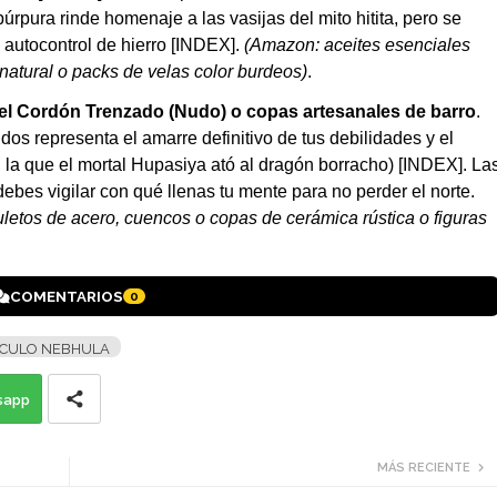
púrpura rinde homenaje a las vasijas del mito hitita, pero se
 autocontrol de hierro [INDEX].
(Amazon: aceites esenciales
 natural o packs de velas color burdeos)
.
el Cordón Trenzado (Nudo) o copas artesanales de barro
.
os representa el amarre definitivo de tus debilidades y el
 la que el mortal Hupasiya ató al dragón borracho) [INDEX]. La
debes vigilar con qué llenas tu mente para no perder el norte.
letos de acero, cuencos o copas de cerámica rústica o figuras
COMENTARIOS
0
CULO NEBHULA
sapp
MÁS RECIENTE