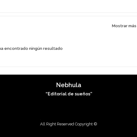
Mostrar más
ha encontrado ningún resultado
Nebhula
“Editorial de sueños”
.
All Right Reserved Copyright ©