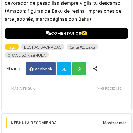
devorador de pesadillas siempre vigila tu descanso.
(Amazon: figuras de Baku de resina, impresiones de
arte japonés, marcapáginas con Baku)
COMENTARIOS
0
Tags
BESTIAS SAGRADAS
Carta 52: Baku
ORÁCULO NEBHULA
Facebook
Twi
Wh
MÁS ANTIGUA
MÁS RECIENTE
tte
ats
r
app
NEBHULA RECOMIENDA
Mostrar más