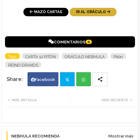
MAZO CARTAS
IR AL ORÁCULO
COMENTARIOS
0
Tags
CARTA 12 PITÓN
ORÁCULO NEBHULA
Pitón
REINO DRAKOS
Facebook
Twi
Wh
MÁS ANTIGUA
MÁS RECIENTE
tte
ats
r
app
NEBHULA RECOMIENDA
Mostrar más