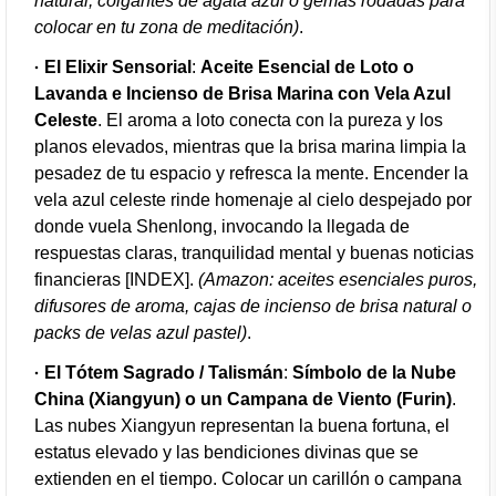
natural, colgantes de ágata azul o gemas rodadas para
colocar en tu zona de meditación)
.
El Elixir Sensorial
:
Aceite Esencial de Loto o
Lavanda e Incienso de Brisa Marina con Vela Azul
Celeste
. El aroma a loto conecta con la pureza y los
planos elevados, mientras que la brisa marina limpia la
pesadez de tu espacio y refresca la mente. Encender la
vela azul celeste rinde homenaje al cielo despejado por
donde vuela Shenlong, invocando la llegada de
respuestas claras, tranquilidad mental y buenas noticias
financieras [INDEX].
(Amazon: aceites esenciales puros,
difusores de aroma, cajas de incienso de brisa natural o
packs de velas azul pastel)
.
El Tótem Sagrado / Talismán
:
Símbolo de la Nube
China (Xiangyun) o un Campana de Viento (Furin)
.
Las nubes Xiangyun representan la buena fortuna, el
estatus elevado y las bendiciones divinas que se
extienden en el tiempo. Colocar un carillón o campana